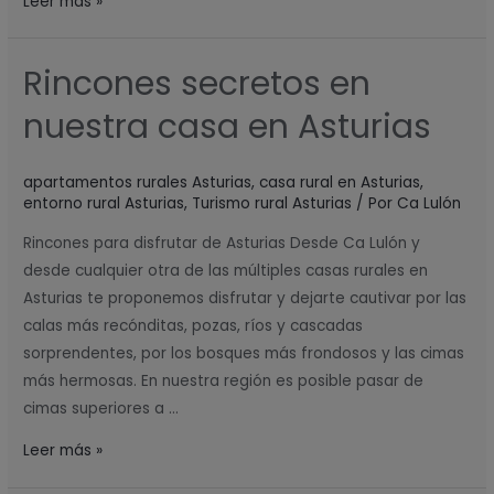
Leer más »
Rincones secretos en
Rincones
secretos
nuestra casa en Asturias
en
nuestra
apartamentos rurales Asturias
,
casa rural en Asturias
,
casa
entorno rural Asturias
,
Turismo rural Asturias
/ Por
Ca Lulón
en
Asturias
Rincones para disfrutar de Asturias Desde Ca Lulón y
desde cualquier otra de las múltiples casas rurales en
Asturias te proponemos disfrutar y dejarte cautivar por las
calas más recónditas, pozas, ríos y cascadas
sorprendentes, por los bosques más frondosos y las cimas
más hermosas. En nuestra región es posible pasar de
cimas superiores a …
Leer más »