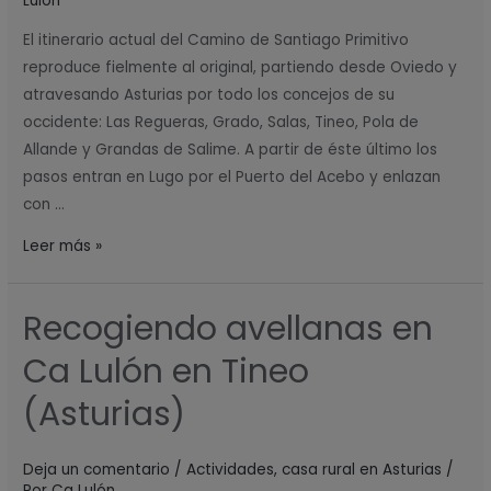
Tineo
Lulón
(Asturias)
El itinerario actual del Camino de Santiago Primitivo
reproduce fielmente al original, partiendo desde Oviedo y
atravesando Asturias por todo los concejos de su
occidente: Las Regueras, Grado, Salas, Tineo, Pola de
Allande y Grandas de Salime. A partir de éste último los
pasos entran en Lugo por el Puerto del Acebo y enlazan
con …
Leer más »
Recogiendo avellanas en
Recogiendo
avellanas
Ca Lulón en Tineo
en
Ca
(Asturias)
Lulón
en
Deja un comentario
/
Actividades
,
casa rural en Asturias
/
Tineo
Por
Ca Lulón