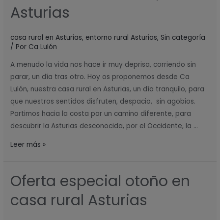
a
Asturias
las
Cascadas
casa rural en Asturias
,
entorno rural Asturias
,
Sin categoría
de
/ Por
Ca Lulón
Oneta,
A menudo la vida nos hace ir muy deprisa, corriendo sin
Asturias
parar, un día tras otro. Hoy os proponemos desde Ca
Lulón, nuestra casa rural en Asturias, un día tranquilo, para
que nuestros sentidos disfruten, despacio, sin agobios.
Partimos hacia la costa por un camino diferente, para
descubrir la Asturias desconocida, por el Occidente, la …
Leer más »
Oferta especial otoño en
Oferta
especial
casa rural Asturias
otoño
en