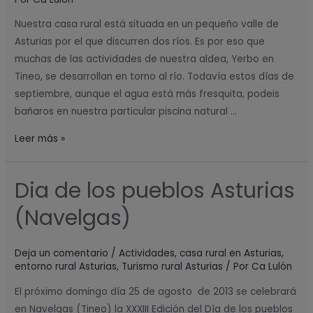
(Asturias)
Nuestra casa rural está situada en un pequeño valle de
Asturias por el que discurren dos ríos. Es por eso que
muchas de las actividades de nuestra aldea, Yerbo en
Tineo, se desarrollan en torno al río. Todavía estos días de
septiembre, aunque el agua está más fresquita, podeis
bañaros en nuestra particular piscina natural …
Leer más »
Dia de los pueblos Asturias
Dia
de
(Navelgas)
los
pueblos
Deja un comentario
/
Actividades
,
casa rural en Asturias
,
Asturias
entorno rural Asturias
,
Turismo rural Asturias
/ Por
Ca Lulón
(Navelgas)
El próximo domingo día 25 de agosto de 2013 se celebrará
en Navelgas (Tineo) la XXXIII Edición del Día de los pueblos