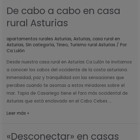
De cabo a cabo en casa
De
cabo
rural Asturias
a
cabo
apartamentos rurales Asturias
,
Asturias
,
casa rural en
en
Asturias
,
Sin categoría
,
Tineo
,
Turismo rural Asturias
/ Por
casa
Ca Lulón
rural
Desde nuestra casa rural en Asturias Ca Lulón te invitamos
Asturias
a conocer los cabos del occidente de la costa asturiana.
Inmensidad, paz y tranquilidad son las sensaciones que
percibes cuando te asomas a estos miradores sobre el
mar. Tapia de Casariego tiene el faro más occidental de
Asturias que está enclavado en el Cabo Cebes …
Leer más »
«Desconectar» en casas
«Desconectar»