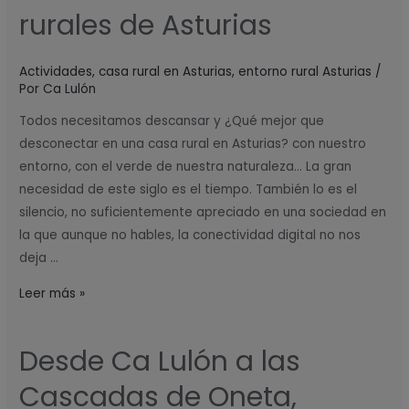
en
rurales de Asturias
casas
rurales
Actividades
,
casa rural en Asturias
,
entorno rural Asturias
/
de
Por
Ca Lulón
Asturias
Todos necesitamos descansar y ¿Qué mejor que
desconectar en una casa rural en Asturias? con nuestro
entorno, con el verde de nuestra naturaleza… La gran
necesidad de este siglo es el tiempo. También lo es el
silencio, no suficientemente apreciado en una sociedad en
la que aunque no hables, la conectividad digital no nos
deja …
Leer más »
Desde Ca Lulón a las
Desde
Ca
Cascadas de Oneta,
Lulón