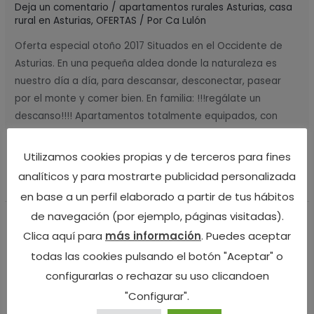
Deja un comentario
/
apartamentos rurales Asturias
,
casa
casa
rural en Asturias
,
OFERTAS
/ Por
Ca Lulón
rural
Asturias
Oferta especial otoño 2017 Situados en el Occidente de
Asturias. En una pequeña aldea donde la naturaleza es
nuestro día a día, para descansar, desconectar, pasear
por el monte y comer bien. En familia: !!!regálate un
descanso!!!! Apartamentos totalmente equipados, con
jardín de 5000 m2 y aparcamiento. Por estancias
superiores a 5 noches una de regalo!!!!!!!! …
Utilizamos cookies propias y de terceros para fines
analíticos y para mostrarte publicidad personalizada
Leer más »
en base a un perfil elaborado a partir de tus hábitos
de navegación (por ejemplo, páginas visitadas).
El chigre, el comercio en el
El
Clica aquí para
más información
. Puedes aceptar
chigre,
Occidente de Asturias
todas las cookies pulsando el botón "Aceptar" o
el
configurarlas o rechazar su uso clicandoen
comercio
Deja un comentario
/
casa rural en Asturias
,
entorno rural
en
"Configurar".
Asturias
,
Sin categoría
,
Turismo rural Asturias
,
Yerbo
/ Por
el