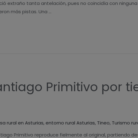
ió extraño tanta antelación, pues no coincidía con ninguna f
eron más pistas. Una …
tiago Primitivo por ti
sa rural en Asturias
,
entorno rural Asturias
,
Tineo
,
Turismo rur
ntiago Primitivo reproduce fielmente al original, partiendo 