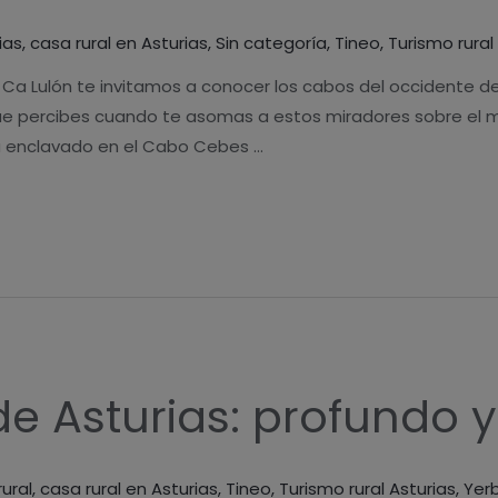
ias
,
casa rural en Asturias
,
Sin categoría
,
Tineo
,
Turismo rural
 Ca Lulón te invitamos a conocer los cabos del occidente de
que percibes cuando te asomas a estos miradores sobre el ma
á enclavado en el Cabo Cebes …
de Asturias: profundo y
ural
,
casa rural en Asturias
,
Tineo
,
Turismo rural Asturias
,
Yer