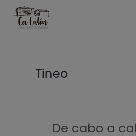
Ir
al
contenido
Paginación
de
Tineo
entradas
De cabo a cab
De
cabo