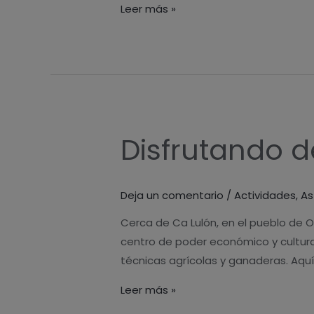
Leer más »
Disfrutando de
Disfrutando
de
la
Deja un comentario
/
Actividades
,
As
historia
Cerca de Ca Lulón, en el pueblo de O
centro de poder económico y cultural
técnicas agrícolas y ganaderas. Aquí
Leer más »