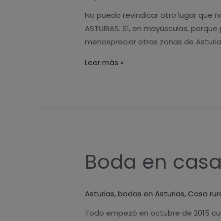
profundo
No puedo revindicar otro lugar que 
y
ASTURIAS. Sí, en mayúsculas, porque
natural
menospreciar otras zonas de Asturias
Leer más »
Boda en casa 
Boda
en
casa
Asturias
,
bodas en Asturias
,
Casa rur
rural
Asturias
Todo empezó en octubre de 2015 cuan