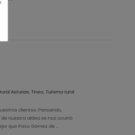
s
rural Asturias
,
Tineo
,
Turismo rural
uestros clientes. Pensando,
 de nuestra aldea se nos ocurrió
mejor que Paco Gómez de …