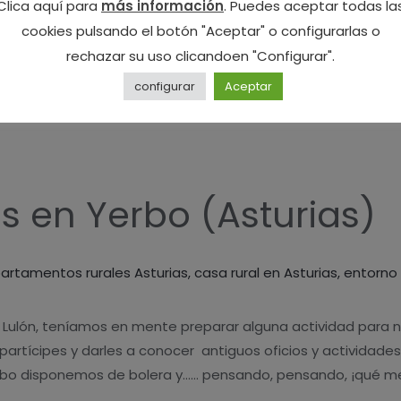
Clica aquí para
más información
. Puedes aceptar todas la
cookies pulsando el botón "Aceptar" o configurarlas o
rechazar su uso clicandoen "Configurar".
configurar
Aceptar
s en Yerbo (Asturias)
artamentos rurales Asturias
,
casa rural en Asturias
,
entorno 
a Lulón, teníamos en mente preparar alguna actividad para n
rtícipes y darles a conocer antiguos oficios y actividades
Yerbo disponemos de bolera y…… pensando, pensando, ¡qué 