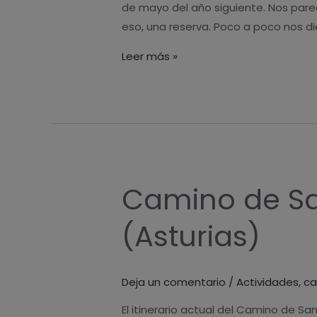
de mayo del año siguiente. Nos parec
eso, una reserva. Poco a poco nos di
Leer más »
Camino de San
Camino
de
(Asturias)
Santiago
Primitivo
por
Deja un comentario
/
Actividades
,
ca
tierras
de
El itinerario actual del Camino de Sa