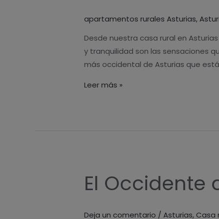
a
apartamentos rurales Asturias
,
Astur
cabo
en
Desde nuestra casa rural en Asturias
casa
y tranquilidad son las sensaciones 
rural
más occidental de Asturias que est
Asturias
Leer más »
El Occidente 
El
Occidente
de
Deja un comentario
/
Asturias
,
Casa r
Asturias: