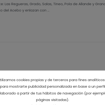
: Las Regueras, Grado, Salas, Tineo, Pola de Allande y Grand
to del Acebo y enlazan con …
tilizamos cookies propias y de terceros para fines analíticos
 rural en Asturias
,
Sin categoría
,
Tineo
,
Yerbo
/ Por
Ca Lulón
para mostrarte publicidad personalizada en base a un perfi
lo, Santa Marina, será el próximo sábado 20 de julio. Con e
laborado a partir de tus hábitos de navegación (por ejempl
 los vecinos de Yerbo. Por vuestra entrega desde que come
páginas visitadas).
ción con nuestros clientes, por enseñarles nuestras costumb