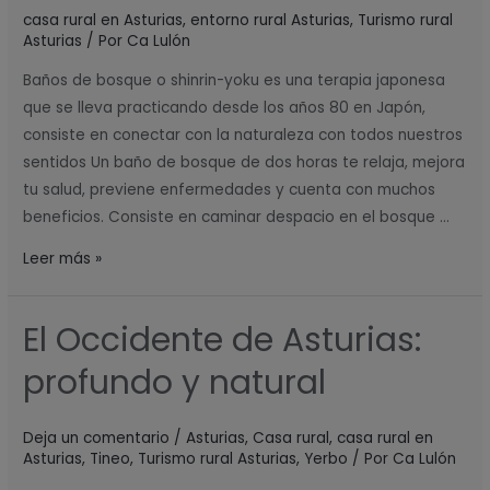
casa rural en Asturias
,
entorno rural Asturias
,
Turismo rural
en
Asturias
/ Por
Ca Lulón
Ca
Lulón
Baños de bosque o shinrin-yoku es una terapia japonesa
que se lleva practicando desde los años 80 en Japón,
consiste en conectar con la naturaleza con todos nuestros
sentidos Un baño de bosque de dos horas te relaja, mejora
tu salud, previene enfermedades y cuenta con muchos
beneficios. Consiste en caminar despacio en el bosque …
Leer más »
El Occidente de Asturias:
El
Occidente
profundo y natural
de
Asturias:
Deja un comentario
/
Asturias
,
Casa rural
,
casa rural en
profundo
Asturias
,
Tineo
,
Turismo rural Asturias
,
Yerbo
/ Por
Ca Lulón
y