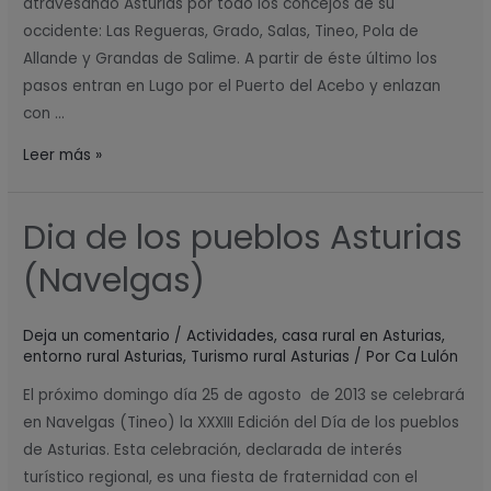
atravesando Asturias por todo los concejos de su
occidente: Las Regueras, Grado, Salas, Tineo, Pola de
Allande y Grandas de Salime. A partir de éste último los
pasos entran en Lugo por el Puerto del Acebo y enlazan
con …
Leer más »
Dia de los pueblos Asturias
Dia
de
(Navelgas)
los
pueblos
Deja un comentario
/
Actividades
,
casa rural en Asturias
,
Asturias
entorno rural Asturias
,
Turismo rural Asturias
/ Por
Ca Lulón
(Navelgas)
El próximo domingo día 25 de agosto de 2013 se celebrará
en Navelgas (Tineo) la XXXIII Edición del Día de los pueblos
de Asturias. Esta celebración, declarada de interés
turístico regional, es una fiesta de fraternidad con el