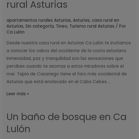
rural Asturias
a
cabo
apartamentos rurales Asturias
,
Asturias
,
casa rural en
en
Asturias
,
Sin categoría
,
Tineo
,
Turismo rural Asturias
/ Por
casa
Ca Lulón
rural
Desde nuestra casa rural en Asturias Ca Lulón te invitamos
Asturias
a conocer los cabos del occidente de la costa asturiana.
Inmensidad, paz y tranquilidad son las sensaciones que
percibes cuando te asomas a estos miradores sobre el
mar. Tapia de Casariego tiene el faro más occidental de
Asturias que está enclavado en el Cabo Cebes …
Leer más »
Un baño de bosque en Ca
Un
baño
Lulón
de
bosque