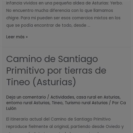
infancia vividos en una pequeña aldea de Asturias: Yerbo.
No encuentro mucha diferencia con lo que llamamos
chigre. Para mi pueden ser esos comercios mixtos en los
que se podía encontrar de todo, desde …
Leer más »
Camino de Santiago
Camino
de
Primitivo por tierras de
Santiago
Primitivo
Tineo (Asturias)
por
tierras
Deja un comentario
/
Actividades
,
casa rural en Asturias
,
de
entorno rural Asturias
,
Tineo
,
Turismo rural Asturias
/ Por
Ca
Tineo
Lulón
(Asturias)
El itinerario actual del Camino de Santiago Primitivo
reproduce fielmente al original, partiendo desde Oviedo y