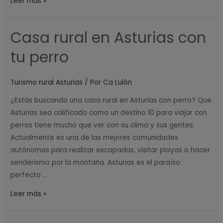
Leer más »
Casa rural en Asturias con
Casa
rural
tu perro
en
Asturias
Turismo rural Asturias
/ Por
Ca Lulón
con
tu
¿Estás buscando una casa rural en Asturias con perro? Que
perro
Asturias sea calificado como un destino 10 para viajar con
perros tiene mucho que ver con su clima y sus gentes.
Actualmente es una de las mejores comunidades
autónomas para realizar escapadas, visitar playas o hacer
senderismo por la montaña. Asturias es el paraíso
perfecto …
Leer más »