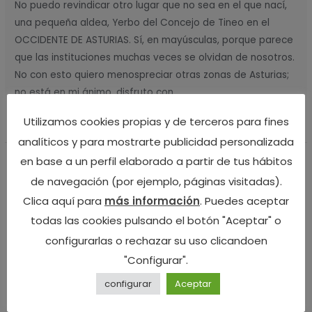
natural
No puedo revindicar otro lugar que no sea en el que nací,
una pequeña aldea, Yerbo del Concejo de Tineo en el
OCCIDENTE DE ASTURIAS. Sí, en mayúsculas, porque parece
que las instituciones muchas veces se olvidan de nosotros.
No con esto quiero menospreciar otras zonas de Asturias;
no está en mi ánimo, disfruto con …
Leer más »
Utilizamos cookies propias y de terceros para fines
analíticos y para mostrarte publicidad personalizada
en base a un perfil elaborado a partir de tus hábitos
El chigre, el comercio en el
El
de navegación (por ejemplo, páginas visitadas).
chigre,
Occidente de Asturias
el
Clica aquí para
más información
. Puedes aceptar
comercio
todas las cookies pulsando el botón "Aceptar" o
Deja un comentario
/
casa rural en Asturias
,
entorno rural
en
configurarlas o rechazar su uso clicandoen
Asturias
,
Sin categoría
,
Turismo rural Asturias
,
Yerbo
/ Por
el
"Configurar".
Ca Lulón
Occidente
configurar
Aceptar
Cuando mi madre me mandaba ir a comprar al comercio
de
de Casa Lula me vienen a la memoria mis recuerdos de
Asturias