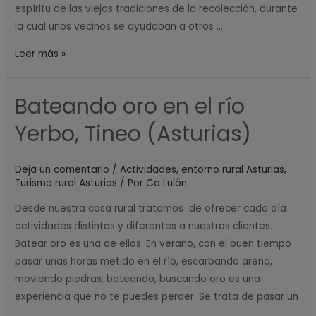
espíritu de las viejas tradiciones de la recolección, durante
la cual unos vecinos se ayudaban a otros …
Leer más »
Bateando oro en el río
Bateando
oro
Yerbo, Tineo (Asturias)
en
el
Deja un comentario
/
Actividades
,
entorno rural Asturias
,
río
Turismo rural Asturias
/ Por
Ca Lulón
Yerbo,
Tineo
Desde nuestra casa rural tratamos de ofrecer cada día
(Asturias)
actividades distintas y diferentes a nuestros clientes.
Batear oro es una de ellas. En verano, con el buen tiempo
pasar unas horas metido en el río, escarbando arena,
moviendo piedras, bateando, buscando oro es una
experiencia que no te puedes perder. Se trata de pasar un
…