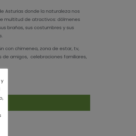
e Asturias donde la naturaleza nos
ce multitud de atractivos: dólmenes
 sus brañas, sus costumbres y sus
s.
n con chimenea, zona de estar, tv,
 de amigos, celebraciones familiares,
 y
l
o,
s