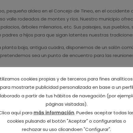
o, pequeña aldea en el Concejo de Tineo, en el occidente d
so valle rodeados de montes y ríos. Nuestro municipio ofre
alacios, árboles milenarios, etc. Sus paisajes, sus pueblos,
padres a hijos para que sigan latentes nuestras tradicione
la planta baja, antigua cuadra, disponemos de un salón comú
e pretendemos sea un punto de encuentro para las reuniones
tilizamos cookies propias y de terceros para fines analíticos
para mostrarte publicidad personalizada en base a un perfi
laborado a partir de tus hábitos de navegación (por ejempl
Reserva ahora
páginas visitadas).
Clica aquí para
más información
. Puedes aceptar todas la
cookies pulsando el botón "Aceptar" o configurarlas o
rechazar su uso clicandoen "Configurar".