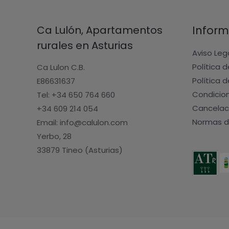
Ca Lulón, Apartamentos
Inform
rurales en Asturias
Aviso Leg
Política 
Ca Lulon C.B.
Política 
E86631637
Condicio
Tel: +34 650 764 660
Cancelac
+34 609 214 054
Normas d
Email: info@calulon.com
Yerbo, 28
33879 Tineo (Asturias)