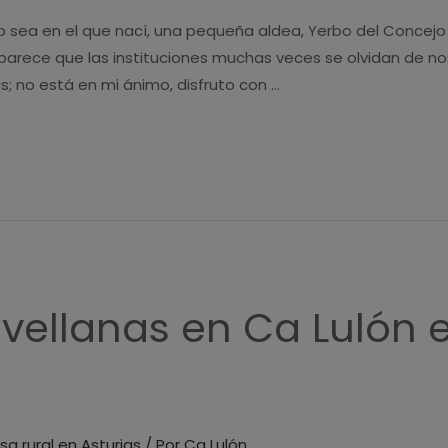
no sea en el que nací, una pequeña aldea, Yerbo del Concejo
 parece que las instituciones muchas veces se olvidan de no
; no está en mi ánimo, disfruto con …
vellanas en Ca Lulón e
sa rural en Asturias
/ Por
Ca Lulón