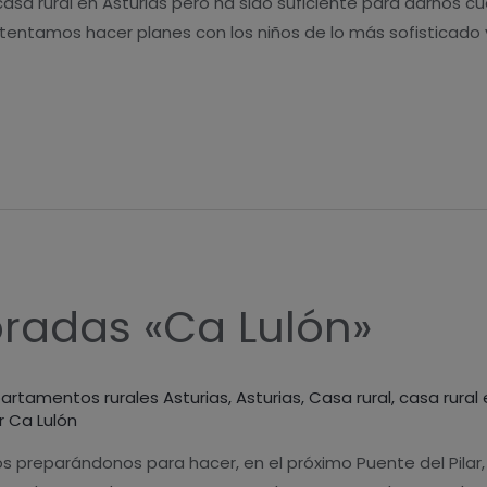
a rural en Asturias pero ha sido suficiente para darnos cue
intentamos hacer planes con los niños de lo más sofisticado 
oradas «Ca Lulón»
artamentos rurales Asturias
,
Asturias
,
Casa rural
,
casa rural 
r
Ca Lulón
s preparándonos para hacer, en el próximo Puente del Pilar