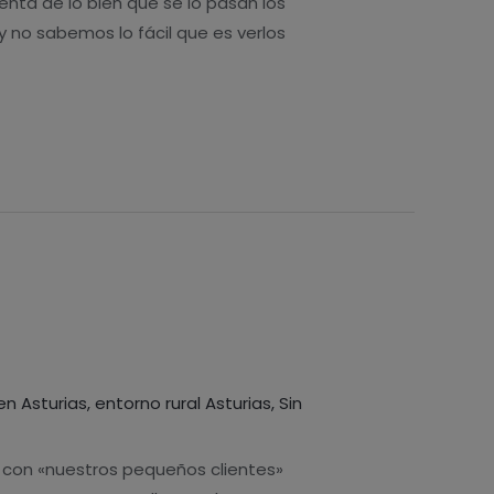
nta de lo bien que se lo pasan los
y no sabemos lo fácil que es verlos
en Asturias
,
entorno rural Asturias
,
Sin
, con «nuestros pequeños clientes»