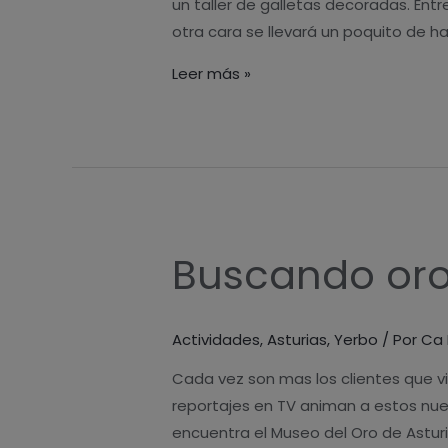
un taller de galletas decoradas. En
otra cara se llevará un poquito de 
Leer más »
Buscando oro 
Buscando
oro
en
Actividades
,
Asturias
,
Yerbo
/ Por
Ca 
Ca
Lulón
Cada vez son mas los clientes que vi
(Asturias)
reportajes en TV animan a estos nue
encuentra el Museo del Oro de Asturi