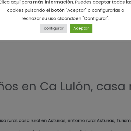
Clica aquí para
más información
. Puedes aceptar todas la
los animales domésticos y almacén de cosechas y aperos. El nú
cookies pulsando el botón "Aceptar" o configurarlas o
adra y el desván. La vivienda solía …
rechazar su uso clicandoen "Configurar".
configurar
Aceptar
ños en Ca Lulón, casa 
sa rural
,
casa rural en Asturias
,
entorno rural Asturias
,
Turism