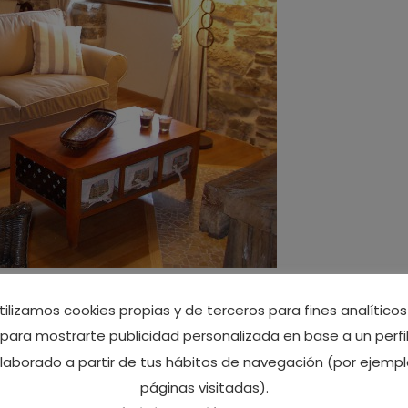
tradicional de Asturias
tilizamos cookies propias y de terceros para fines analíticos
para mostrarte publicidad personalizada en base a un perfi
laborado a partir de tus hábitos de navegación (por ejempl
urias
,
entorno rural Asturias
/ Por
Ca Lulón
páginas visitadas).
sa rural tradicional de Asturias. Disponía y dispone de una 