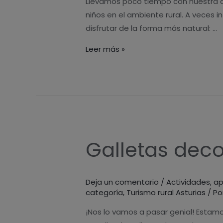
Llevamos poco tiempo con nuestra cas
rural
niños en el ambiente rural. A veces 
en
disfrutar de la forma más natural: …
Asturias
Leer más »
Galletas dec
Galletas
decoradas
«Ca
Deja un comentario
/
Actividades
,
ap
Lulón»
categoría
,
Turismo rural Asturias
/ Po
¡Nos lo vamos a pasar genial! Estamo