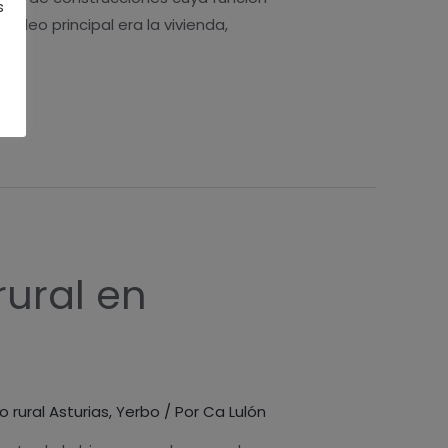
s
cleo principal era la vivienda,
rural en
o rural Asturias
,
Yerbo
/ Por
Ca Lulón