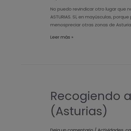
profundo
No puedo revindicar otro lugar que 
y
ASTURIAS. Sí, en mayúsculas, porque
natural
menospreciar otras zonas de Asturias
Leer más »
Recogiendo a
Recogiendo
avellanas
(Asturias)
en
Ca
Lulón
Deja un comentario
/
Actividades
,
ca