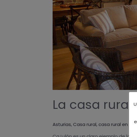
Asturias
La casa rural 
U
e
Asturias
,
Casa rural
,
casa rural en Ast
Ca Lulón es un claro ejemplo de la ca