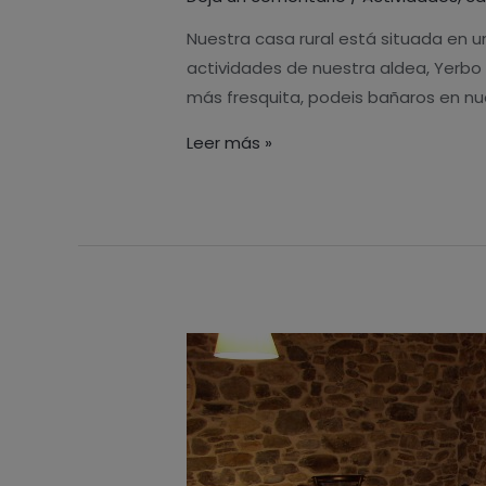
en
Tineo
Nuestra casa rural está situada en u
(Asturias)
actividades de nuestra aldea, Yerbo 
más fresquita, podeis bañaros en nue
Leer más »
La
casa
rural
tradicional
de