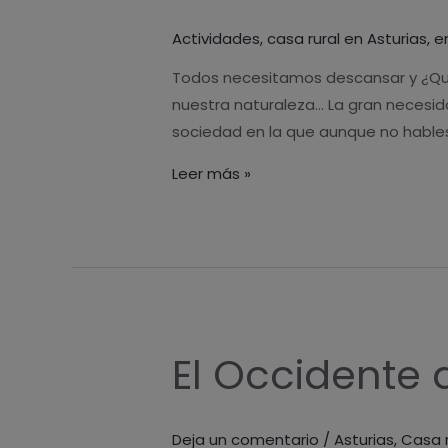
casas
Actividades
,
casa rural en Asturias
,
e
rurales
de
Todos necesitamos descansar y ¿Qué 
Asturias
nuestra naturaleza… La gran necesida
sociedad en la que aunque no hables,
Leer más »
El Occidente 
El
Occidente
de
Deja un comentario
/
Asturias
,
Casa r
Asturias: