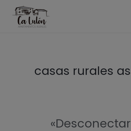
Ir
al
contenido
Paginación
de
casas rurales as
entradas
«Desconectar»
«Desconectar»
en