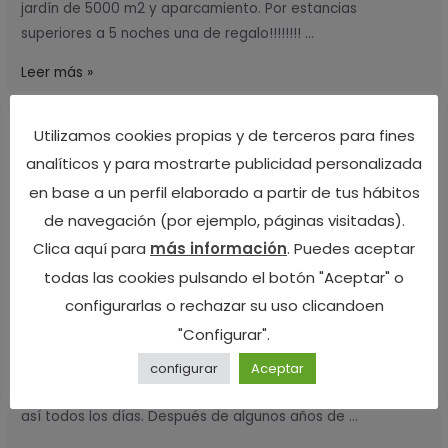
jardín de 5000 m2 y aparcamiento. Por estancias
superiores a 5 noches una de regalo!!!!!!!! …
Leer más »
Utilizamos cookies propias y de terceros para fines
Vacaciones con niños en
Vacaciones
analíticos y para mostrarte publicidad personalizada
con
Asturias
niños
en base a un perfil elaborado a partir de tus hábitos
en
de navegación (por ejemplo, páginas visitadas).
Deja un comentario
/
Actividades
,
entorno rural Asturias
/
Asturias
Clica aquí para
más información
. Puedes aceptar
Por
Ca Lulón
todas las cookies pulsando el botón "Aceptar" o
Te proponemos un montón de ideas y de actividades
configurarlas o rechazar su uso clicandoen
para tus vacaciones con niños en Asturias, y pasar unas
"Configurar".
vacaciones en familia. A veces no obcecamos y tendemos
a hacer planes con nuestros hijos muy complicados en
configurar
Aceptar
vacaciones: hoy hacemos una actividad, mañana otra y
así todos los días. Después de algunos años de …