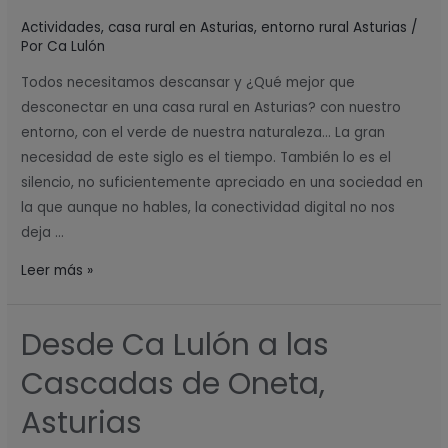
rurales
Actividades
,
casa rural en Asturias
,
entorno rural Asturias
/
de
Por
Ca Lulón
Asturias
Todos necesitamos descansar y ¿Qué mejor que
desconectar en una casa rural en Asturias? con nuestro
entorno, con el verde de nuestra naturaleza… La gran
necesidad de este siglo es el tiempo. También lo es el
silencio, no suficientemente apreciado en una sociedad en
la que aunque no hables, la conectividad digital no nos
deja …
Leer más »
Desde Ca Lulón a las
Desde
Ca
Cascadas de Oneta,
Lulón
a
Asturias
las