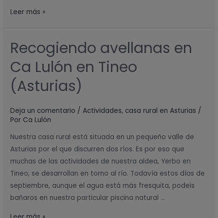
Leer más »
Recogiendo avellanas en
Recogiendo
avellanas
Ca Lulón en Tineo
en
Ca
(Asturias)
Lulón
en
Deja un comentario
/
Actividades
,
casa rural en Asturias
/
Tineo
Por
Ca Lulón
(Asturias)
Nuestra casa rural está situada en un pequeño valle de
Asturias por el que discurren dos ríos. Es por eso que
muchas de las actividades de nuestra aldea, Yerbo en
Tineo, se desarrollan en torno al río. Todavía estos días de
septiembre, aunque el agua está más fresquita, podeis
bañaros en nuestra particular piscina natural …
Leer más »