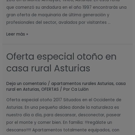
que comenzó su andadura en el año 1997 encontrarás una
gran oferta de maquinaria de última generación y
profesionales del sector, avalados por visitantes …
Leer más »
Oferta especial otoño en
Oferta
especial
casa rural Asturias
otoño
en
Deja un comentario
/
apartamentos rurales Asturias
,
casa
casa
rural en Asturias
,
OFERTAS
/ Por
Ca Lulón
rural
Asturias
Oferta especial otoño 2017 Situados en el Occidente de
Asturias. En una pequeña aldea donde la naturaleza es
nuestro día a día, para descansar, desconectar, pasear
por el monte y comer bien. En familia: !!!regálate un
descanso!!!! Apartamentos totalmente equipados, con