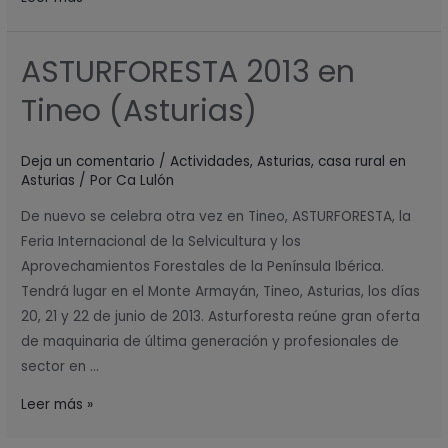
ASTURFORESTA 2013 en
ASTURFORESTA
2013
Tineo (Asturias)
en
Tineo
Deja un comentario
/
Actividades
,
Asturias
,
casa rural en
(Asturias)
Asturias
/ Por
Ca Lulón
De nuevo se celebra otra vez en Tineo, ASTURFORESTA, la
Feria Internacional de la Selvicultura y los
Aprovechamientos Forestales de la Península Ibérica.
Tendrá lugar en el Monte Armayán, Tineo, Asturias, los días
20, 21 y 22 de junio de 2013. Asturforesta reúne gran oferta
de maquinaria de última generación y profesionales de
sector en …
Leer más »