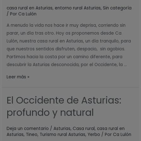
Cascadas
casa rural en Asturias
,
entorno rural Asturias
,
Sin categoría
de
/ Por
Ca Lulón
Oneta,
A menudo la vida nos hace ir muy deprisa, corriendo sin
Asturias
parar, un día tras otro. Hoy os proponemos desde Ca
Lulón, nuestra casa rural en Asturias, un día tranquilo, para
que nuestros sentidos disfruten, despacio, sin agobios.
Partimos hacia la costa por un camino diferente, para
descubrir la Asturias desconocida, por el Occidente, la …
Leer más »
El Occidente de Asturias:
El
Occidente
profundo y natural
de
Asturias:
Deja un comentario
/
Asturias
,
Casa rural
,
casa rural en
profundo
Asturias
,
Tineo
,
Turismo rural Asturias
,
Yerbo
/ Por
Ca Lulón
y