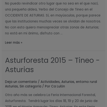
natural
No puedo revindicar otro lugar que no sea en el que nací,
una pequeña aldea, Yerbo del Concejo de Tineo en el
OCCIDENTE DE ASTURIAS. Sí, en mayúsculas, porque parece
que las instituciones muchas veces se olvidan de nosotros.
No con esto quiero menospreciar otras zonas de Asturias;
no está en mi ánimo, disfruto con …
Leer más »
Asturforesta 2015 – Tineo -
Asturforesta
2015
Asturias
–
Tineo
Deja un comentario
/
Actividades
,
Asturias
,
entorno rural
-
Asturias
,
Sin categoría
/ Por
Ca Lulón
Asturias
Otro año más se celebra La Feria Internacional Forestal,
Asturforesta. Tendrá lugar los días 18, 19 y 20 de junio de
2015 en el Monte Armayán, Tineo, Asturias. En esta feria