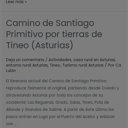
Leer más »
Camino de Santiago
Camino
de
Primitivo por tierras de
Santiago
Primitivo
Tineo (Asturias)
por
tierras
Deja un comentario
/
Actividades
,
casa rural en Asturias
,
de
entorno rural Asturias
,
Tineo
,
Turismo rural Asturias
/ Por
Ca
Tineo
Lulón
(Asturias)
El itinerario actual del Camino de Santiago Primitivo
reproduce fielmente al original, partiendo desde Oviedo y
atravesando Asturias por todo los concejos de su
occidente: Las Regueras, Grado, Salas, Tineo, Pola de
Allande y Grandas de Salime. A partir de éste último los
pasos entran en Lugo por el Puerto del Acebo y enlazan
con …