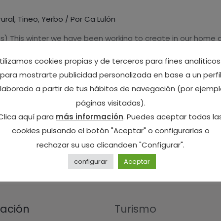
ural
,
Tineo
,
Yerbo
/ Por
Ca Lulón
s) This winter we have been working to create in our home an
 where you can eat some choricinos, take some cider, chops
tilizamos cookies propias y de terceros para fines analíticos
ing to …
para mostrarte publicidad personalizada en base a un perfi
laborado a partir de tus hábitos de navegación (por ejempl
páginas visitadas).
Clica aquí para
más información
. Puedes aceptar todas la
cookies pulsando el botón "Aceptar" o configurarlas o
rechazar su uso clicandoen "Configurar".
configurar
Aceptar
ación
Turismo