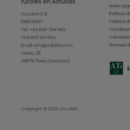
rurales en Asturias
Aviso Leg
Política 
Ca Lulon C.B.
Política 
E86631637
Condicio
Tel: +34 650 764 660
Cancelac
+34 609 214 054
Normas d
Email: info@calulon.com
Yerbo, 28
33879 Tineo (Asturias)
Copyright © 2026 Ca Lulón