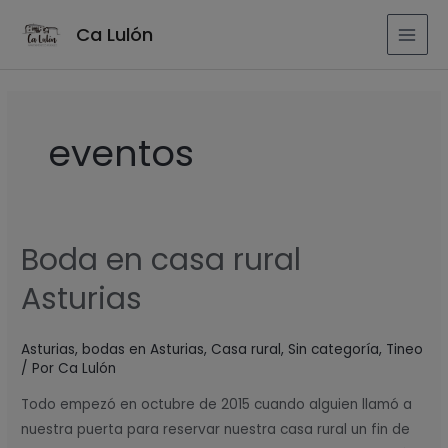
Ir
MAI
Ca Lulón
al
MEN
contenido
eventos
Boda en casa rural
Boda
en
Asturias
casa
rural
Asturias
,
bodas en Asturias
,
Casa rural
,
Sin categoría
,
Tineo
Asturias
/ Por
Ca Lulón
Todo empezó en octubre de 2015 cuando alguien llamó a
nuestra puerta para reservar nuestra casa rural un fin de