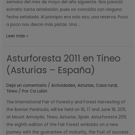
semana del mes de mayo del año siguiente. Nos pareció
extraño tanta antelación, pues no coincidía con ninguna
fecha señalada. Al principio era solo eso, una reserva. Poco
a poco nos dieron más pistas. Una …
Leer más »
Asturforesta 2011 en Tineo
Asturforesta
2011
(Asturias – España)
en
Tineo
Deja un comentario
/
Actividades
,
Asturias
,
Casa rural
,
(Asturias
Tineo
/ Por
Ca Lulón
–
España)
The International Fair of Forestry and Forest Harvesting of
the Iberian Peninsula, will be held on 16, 17 and June 18, 2011,
at Mount Armayán, Tineo, Asturias, Spain. Asturforesta 2011,
the eighth edition of the Fair Forest embarks on a new
journey with the guarantee of maturity, the fruit of success