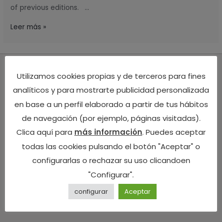
of previous editions. …
Leer más »
Utilizamos cookies propias y de terceros para fines
Ca Lulón, Apartamentos rurales en
analíticos y para mostrarte publicidad personalizada
Asturias
en base a un perfil elaborado a partir de tus hábitos
de navegación (por ejemplo, páginas visitadas).
Ca Lulon C.B.
E86631637
Clica aquí para
más información
. Puedes aceptar
Tel: +34 650 764 660
todas las cookies pulsando el botón "Aceptar" o
+34 609 214 054
configurarlas o rechazar su uso clicandoen
Email: info@calulon.com
"Configurar".
Yerbo, 28
configurar
Aceptar
33879 Tineo (Asturias)