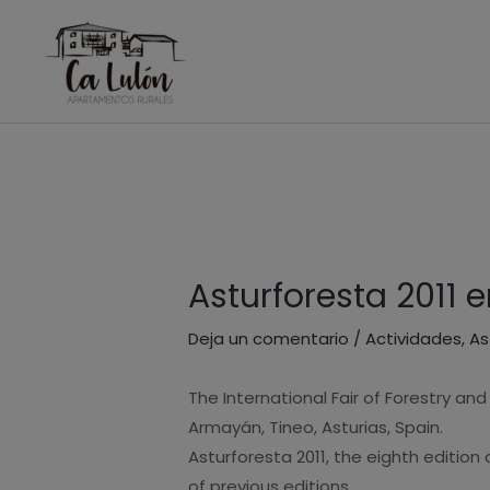
Ir
al
contenido
Navegación
de
entradas
Asturforesta 2011 
Deja un comentario
/
Actividades
,
As
The International Fair of Forestry and 
Armayán, Tineo, Asturias, Spain.
Asturforesta 2011, the eighth edition
of previous editions.