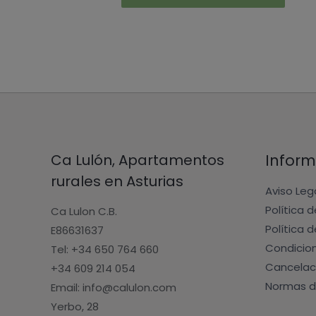
Ca Lulón, Apartamentos
Inform
rurales en Asturias
Aviso Leg
Política 
Ca Lulon C.B.
Política 
E86631637
Condicio
Tel: +34 650 764 660
Cancelac
+34 609 214 054
Normas d
Email: info@calulon.com
Yerbo, 28