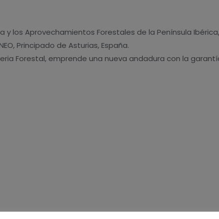
ura y los Aprovechamientos Forestales de la Península Ibérica, 
INEO, Principado de Asturias, España.
 la Feria Forestal, emprende una nueva andadura con la garant
o será publicada.
Los campos obligatorios están marcados