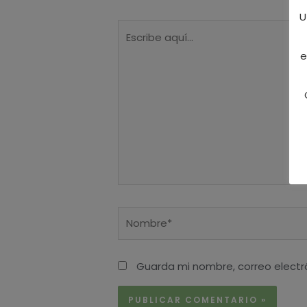
U
Escribe
aquí...
e
Nombre*
Guarda mi nombre, correo electr