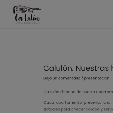
Ir
al
contenido
Navegación
de
entradas
Calulón. Nuestras
Deja un comentario
/
presentacion
Ca Lulón dispone de cuatro aparta
Cada apartamento presenta una di
actuales para ofrecer calidad y servi