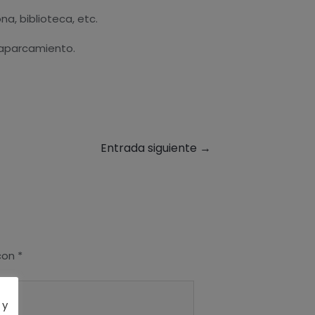
, biblioteca, etc.
y aparcamiento.
Entrada siguiente
→
 con
*
 y