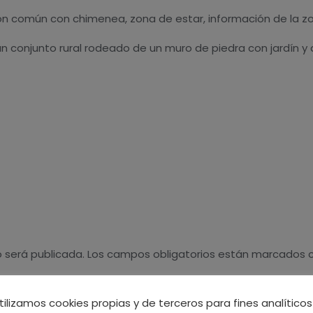
común con chimenea, zona de estar, información de la zona
 un conjunto rural rodeado de un muro de piedra con jardín 
o será publicada.
Los campos obligatorios están marcados
tilizamos cookies propias y de terceros para fines analíticos