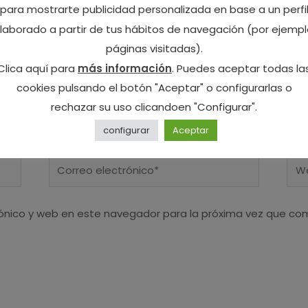
para mostrarte publicidad personalizada en base a un perfi
laborado a partir de tus hábitos de navegación (por ejempl
páginas visitadas).
Clica aquí para
más información
. Puedes aceptar todas la
cookies pulsando el botón "Aceptar" o configurarlas o
rechazar su uso clicandoen "Configurar".
configurar
Aceptar
Correo
We
electrónico*
ónico y web en este navegador para la próxima vez que co