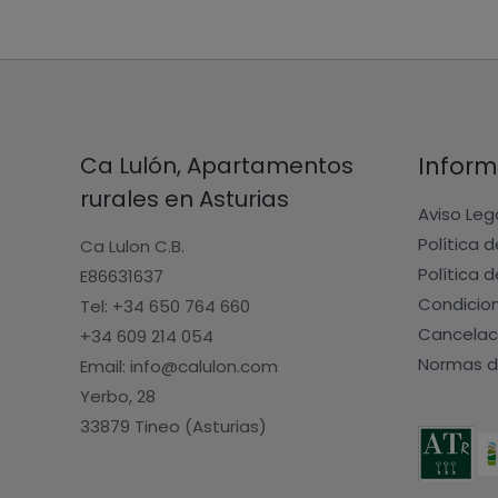
Ca Lulón, Apartamentos
Inform
rurales en Asturias
Aviso Leg
Política 
Ca Lulon C.B.
Política 
E86631637
Condicio
Tel: +34 650 764 660
Cancelac
+34 609 214 054
Normas d
Email: info@calulon.com
Yerbo, 28
33879 Tineo (Asturias)