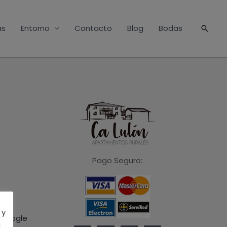
as
Entorno
Contacto
Blog
Bodas
Busca
Pago Seguro:
 y
 Google
l