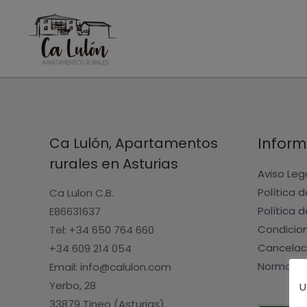
Ir
al
contenido
Ca Lulón, Apartamentos
Inform
rurales en Asturias
Aviso Leg
Política 
Ca Lulon C.B.
Política 
E86631637
Condicio
Tel: +34 650 764 660
Cancelac
+34 609 214 054
Normas d
Email: info@calulon.com
Yerbo, 28
U
33879 Tineo (Asturias)