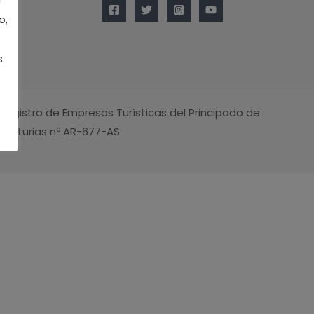
o,
s
 Registro de Empresas Turísticas del Principado de
Asturias nº AR-677-AS