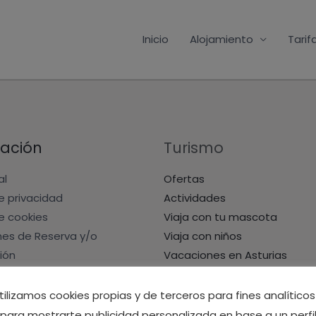
Inicio
Alojamiento
Tarif
ación
Turismo
al
Ofertas
de privacidad
Actividades
de cookies
Viaja con tu mascota
nes de Reserva y/o
Viaja con niños
ión
Vacaciones en Asturias
e admisión de mascotas
tilizamos cookies propias y de terceros para fines analíticos
Opiniones sobre Ca Lulón en
para mostrarte publicidad personalizada en base a un perfi